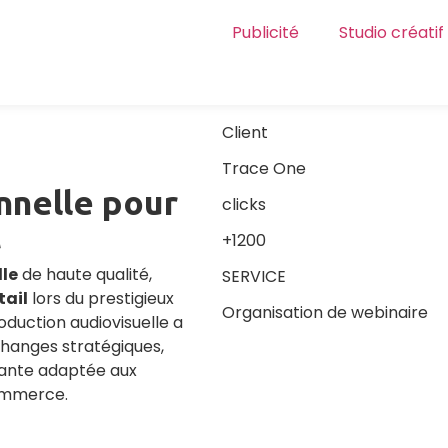
Publicité
Studio créatif
Client
Trace One
nnelle pour
clicks
t
+1200
lle
de haute qualité,
SERVICE
tail
lors du prestigieux
Organisation de webinaire
oduction audiovisuelle a
changes stratégiques,
geante adaptée aux
commerce.