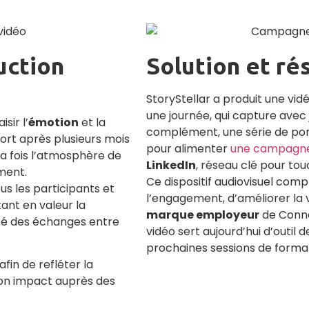
uction
Solution et ré
StoryStellar a produit une vi
une journée, qui capture avec
sir l’
émotion
et la
complément, une série de port
ort après plusieurs mois
pour alimenter
une campagne 
 la fois l’atmosphère de
LinkedIn
, réseau clé pour to
ement.
Ce dispositif audiovisuel com
us les participants et
l’engagement, d’améliorer la vi
ant en valeur la
marque employeur
de Conne
alité des échanges entre
vidéo sert aujourd’hui d’outi
prochaines sessions de format
afin de refléter la
 son impact auprès des