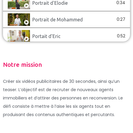
0:34
Portrait d'Elodie
0:27
Portrait de Mohammed
0:52
Portait d'Eric
0:38
Portait de Vincent
Notre mission
1:14
Teaser Safti Synergie
Créer six vidéos publicitaires de 30 secondes, ainsi qu’un
1:14
Teaser Instagram
teaser. L’objectif est de recruter de nouveaux agents
immobiliers et d’attirer des personnes en reconversion. Le
0:30
Portrait Maude
défi consiste à mettre à l’aise les six agents tout en
produisant des contenus authentiques et percutants.
3:00
All Inclusive