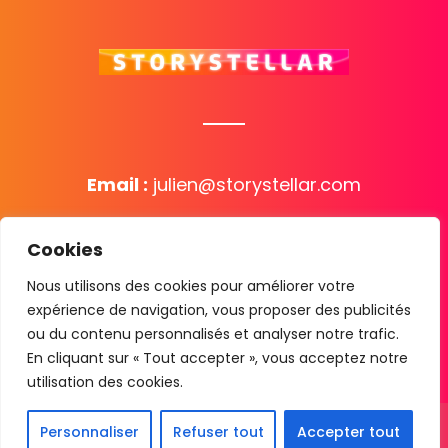
Email :
julien@storystellar.com
Pour postuler, merci de nous écrire à
Cookies
recrutement@storystellar.com
Nous utilisons des cookies pour améliorer votre
15 rue Georges Pitard 75015 Paris
expérience de navigation, vous proposer des publicités
(Nous tournons dans toute la France)
ou du contenu personnalisés et analyser notre trafic.
En cliquant sur « Tout accepter », vous acceptez notre
utilisation des cookies.
Spot publicitaire
Film d’entreprise
Vidéos témoignages
Personnaliser
Refuser tout
Accepter tout